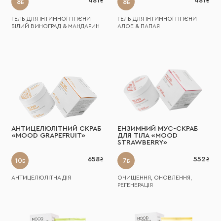
481
481
8
8
Б
Б
ГЕЛЬ ДЛЯ ІНТИМНОЇ ГІГІЄНИ
ГЕЛЬ ДЛЯ ІНТИМНОЇ ГІГІЄНИ
БІЛИЙ ВИНОГРАД & МАНДАРИН
АЛОЕ & ПАПАЯ
АНТИЦЕЛЮЛІТНИЙ СКРАБ
ЕНЗИМНИЙ МУС-СКРАБ
«MOOD GRAPEFRUIT»
ДЛЯ ТІЛА «MOOD
STRAWBERRY»
658
552
10
7
Б
Б
АНТИЦЕЛЮЛІТНА ДІЯ
ОЧИЩЕННЯ, ОНОВЛЕННЯ,
РЕГЕНЕРАЦІЯ