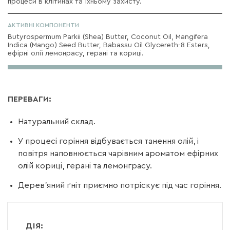
процеси в клітинах та їхньому захисту.
АКТИВНІ КОМПОНЕНТИ
Butyrospermum Parkii (Shea) Butter, Coconut Oil, Mangifera
Indica (Mango) Seed Butter, Babassu Oil Glycereth-8 Esters,
ефірні олії лемонрасу, герані та кориці.
ПЕРЕВАГИ:
Натуральний склад.
У процесі горіння відбувається танення олій, і
повітря наповнюється чарівним ароматом ефірних
олій кориці, герані та лемонграсу.
Дерев'яний ґніт приємно потріскує під час горіння.
ДІЯ: