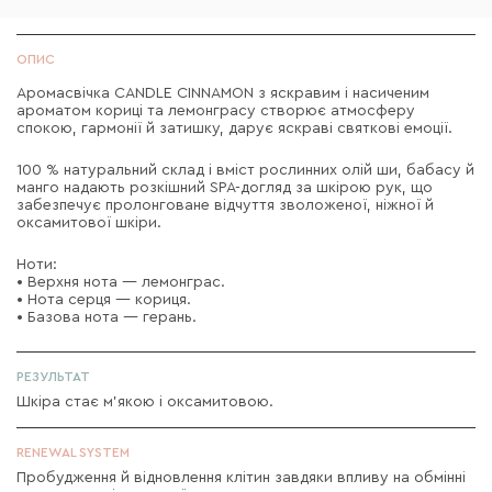
ОПИС
Аромасвічка CANDLE CINNAMON з яскравим і насиченим
ароматом кориці та лемонграсу створює атмосферу
спокою, гармонії й затишку, дарує яскраві святкові емоції.
100 % натуральний склад і вміст рослинних олій ши, бабасу й
манго надають розкішний SPA-догляд за шкірою рук, що
забезпечує пролонговане відчуття зволоженої, ніжної й
оксамитової шкіри.
Ноти:
• Верхня нота — лемонграс.
• Нота серця — кориця.
• Базова нота — герань.
РЕЗУЛЬТАТ
Шкіра стає м'якою і оксамитовою.
RENEWAL SYSTEM
Пробудження й відновлення клітин завдяки впливу на обмінні