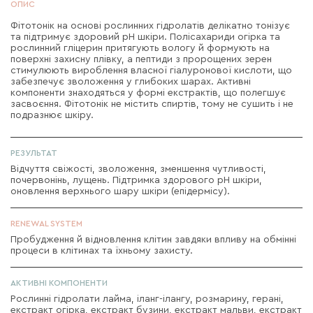
ОПИС
Фітотонік на основі рослинних гідролатів делікатно тонізує
та підтримує здоровий рН шкіри. Полісахариди огірка та
рослинний гліцерин притягують вологу й формують на
поверхні захисну плівку, а пептиди з пророщених зерен
стимулюють вироблення власної гіалуронової кислоти, що
забезпечує зволоження у глибоких шарах. Активні
компоненти знаходяться у формі екстрактів, що полегшує
засвоєння. Фітотонік не містить спиртів, тому не сушить і не
подразнює шкіру.
РЕЗУЛЬТАТ
Відчуття свіжості, зволоження, зменшення чутливості,
почервонінь, лущень. Підтримка здорового рН шкіри,
оновлення верхнього шару шкіри (епідермісу).
RENEWAL SYSTEM
Пробудження й відновлення клітин завдяки впливу на обмінні
процеси в клітинах та їхньому захисту.
АКТИВНІ КОМПОНЕНТИ
Рослинні гідролати лайма, іланг-ілангу, розмарину, герані,
екстракт огірка, екстракт бузини, екстракт мальви, екстракт