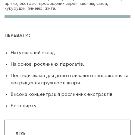
арніки, екстракт пророщених зерен пшениці, вівса,
кукурудзи, ячменю, жита.
ПЕРЕВАГИ:
Натуральний склад.
На основі рослинних гідролатів.
Пептиди злаків для довготривалого зволоження та
покращення пружності шкіри.
Висока концентрація рослинних екстрактів.
Без спирту.
ДІЯ: