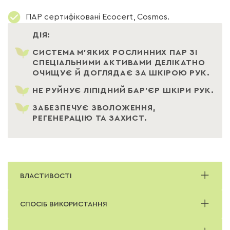
ПАР сертифіковані Ecocert, Cosmos.
ДІЯ:
СИСТЕМА М'ЯКИХ РОСЛИННИХ ПАР ЗІ
СПЕЦІАЛЬНИМИ АКТИВАМИ ДЕЛІКАТНО
ОЧИЩУЄ Й ДОГЛЯДАЄ ЗА ШКІРОЮ РУК.
НЕ РУЙНУЄ ЛІПІДНИЙ БАР'ЄР ШКІРИ РУК.
ЗАБЕЗПЕЧУЄ ЗВОЛОЖЕННЯ,
РЕГЕНЕРАЦІЮ ТА ЗАХИСТ.
ВЛАСТИВОСТІ
- Комплекс алантоїну, ромашки та Д-пантенолу
СПОСІБ ВИКОРИСТАННЯ
заспокоює, регенерує та пом'якшує шкіру.
- Не викликає алергічних реакцій.
- Має потужну антисептичну дію.
Нанести на вологу шкіру, спінити, змити водою.